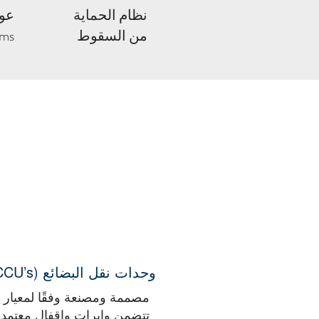
نظام الحماية
عوا
من السقوط
ams
وحدات نقل البضائع (CCU’s)
مصممة ومصنعة وفقًا لمعيار DNV 2.7-1 / EN 12079.
تتضمن وايرات واقفال معتمدة