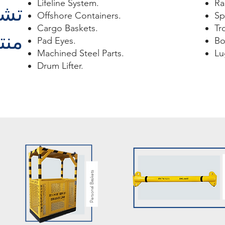
Lifeline System.
Ra
تش
Offshore Containers.
Sp
Cargo Baskets.
Tro
منتج
Pad Eyes.
Bo
Machined Steel Parts.
Lu
Drum Lifter
.
Personal Baskets