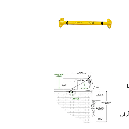
ل
مان