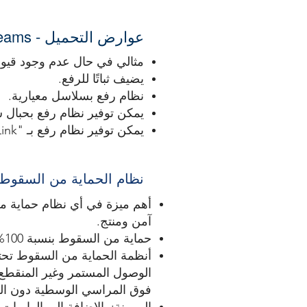
عوارض التحميل - Spreader Beams
مثالي في حال عدم وجود قيود
يضيف ثباتًا للرفع.
نظام رفع بسلاسل معيارية.
يمكن توفير نظام رفع بحبال س
يمكن توفير نظام رفع بـ "Adjust-A-Link" لمرونة إضافية.
نظام الحماية من السقوط - eline system
أهم ميزة في أي نظام حماية م
آمن ومنتج.
حماية من السقوط بنسبة 100%.
أنظمة الحماية من السقوط تحتو
الوصول المستمر وغير المنقطع 
فوق المراسي الوسطية دون الح