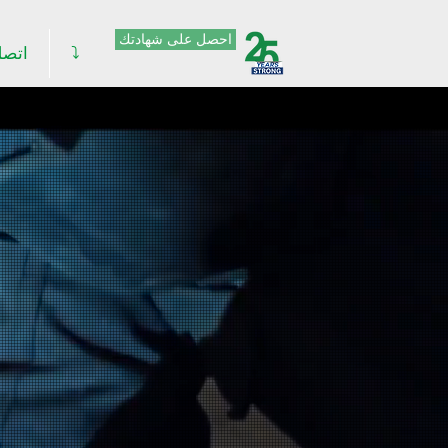
احصل على شهادتك
⤵
اتصل