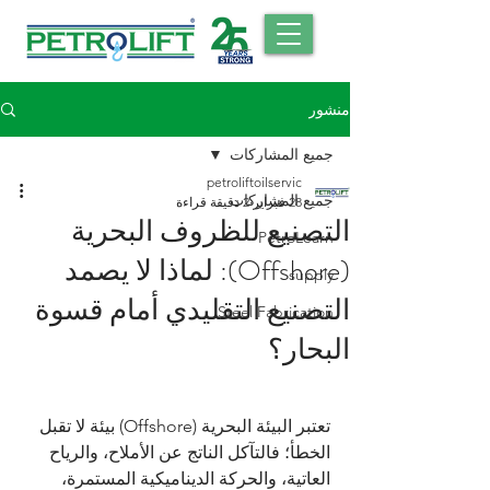
منشور
جميع المشاركات
petroliftoilservic
جميع المشاركات
28 فبراير
2 دقيقة قراءة
التصنيع للظروف البحرية
PetroLearn
(Offshore): لماذا لا يصمد
supply
التصنيع التقليدي أمام قسوة
Steel Fabrication
البحار؟
تعتبر البيئة البحرية (Offshore) بيئة لا تقبل 
الخطأ؛ فالتآكل الناتج عن الأملاح، والرياح 
العاتية، والحركة الديناميكية المستمرة، 