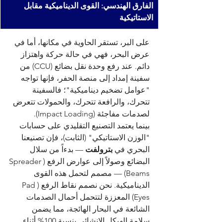
الفارق الهندسي: القوى الديناميكية مقابل 
الاستاتيكية
على البر، تستقر الحاوية في مكانها، أما في 
عرض البحر، فهي في حالة حركة واهتزاز 
دائم. عند رفع وحدة نقل بضائع (CCU) من 
سفينة إمداد إلى منصة الحفر، فإنها تواجه 
"عوامل تضخيم ديناميكية"؛ فالسفينة 
تتحرك، والرافعة تتحرك، والحمولات تتعرض 
لصدمات مفاجئة (Impact Loading).
بينما يعتمد التصنيع التقليدي على حسابات 
"الوزن الاستاتيكي" (الثابت)، فإن تصنيعنا 
البحري في 
بترولفت
 — بدءاً من سلال 
البضائع وصولاً إلى عوارض الرفع (Spreader 
Beams) — مصمم لتحمل هذه القوى 
الديناميكية. نحن نصمم نقاط الرفع (Pad 
Eyes) المعززة لتتحمل أحمال الصدمات 
الشائعة في البحار الهائجة، مما يضمن 
سلامة الهيكل الإنشائي بنسبة 100% أثناء 