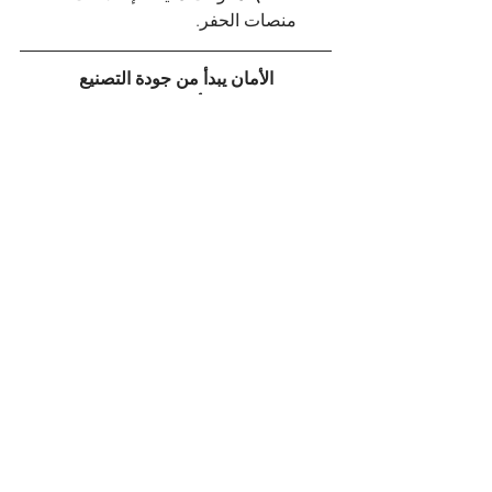
منصات الحفر.
الأمان يبدأ من جودة التصنيع
عندما تقوم برفع أطنان من المعدات فوق 
المحيط، فلا مجال للشك. شراؤك من 
بترولفت يعني الشراء مباشرة من المصنع؛ 
فنحن نتحكم في الجودة بدءاً من ألواح 
الصلب الخام وصولاً إلى اختبار الحمل 
النهائي.
لا تساوم على بنيتك التحتية البحرية.. تأكد أن 
معداتك "صُنعت لتدوم".
Get a Quote
steel
Steel Fabrication